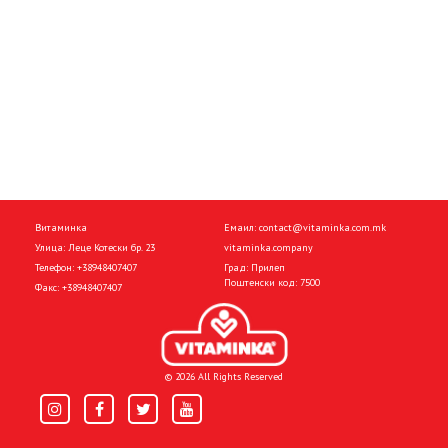
Витаминка
Емаил:
contact@vitaminka.com.mk
Улица: Леце Котески бр. 23
vitaminka.company
Телефон:
+38948407407
Град: Прилеп
Поштенски код: 7500
Факс:
+38948407407
© 2026 All Rights Reserved