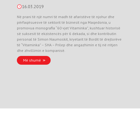
16.03.2019
Në prani të një numri të madh të afaristëve të njohur dhe
përfaqësuesve të sektorit të biznesit nga Maqedonia, u
promovua monografia “60 vjet Vitaminka”, kushtuar historisë
së suksesit të ekzistencës për 6 dekada, si dhe kontributin
personal të Simon Naumoskit, kryetarit të Bordit të drejtorëve
të “Vitaminka” – SHA – Prilep dhe angazhimin e tij në rritjen
dhe zhvillimin e kompanisë.
Më shumë