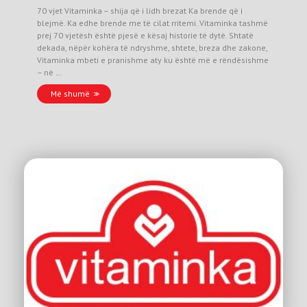
70 vjet Vitaminka – shija që i lidh brezat Ka brende që i
blejmë. Ka edhe brende me të cilat rritemi. Vitaminka tashmë
prej 70 vjetësh është pjesë e kësaj historie të dytë. Shtatë
dekada, nëpër kohëra të ndryshme, shtete, breza dhe zakone,
Vitaminka mbeti e pranishme aty ku është më e rëndësishme
– në …
Më shumë