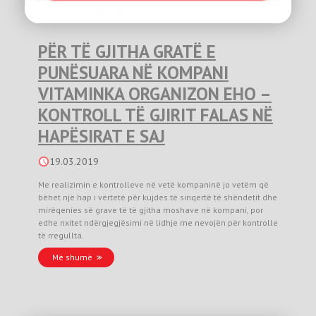
PËR TË GJITHA GRATË E
PUNËSUARA NË KOMPANI
VITAMINKA ORGANIZON EHO –
KONTROLL TË GJIRIT FALAS NË
HAPËSIRAT E SAJ
19.03.2019
Me realizimin e kontrolleve në vetë kompaninë jo vetëm që
bëhet një hap i vërtetë për kujdes të sinqertë të shëndetit dhe
mirëqenies së grave të të gjitha moshave në kompani, por
edhe nxitet ndërgjegjësimi në lidhje me nevojën për kontrolle
të rregullta.
Më shumë