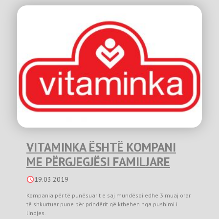
VITAMINKA ËSHTË KOMPANI
ME PËRGJEGJËSI FAMILJARE
19.03.2019
Kompania për të punësuarit e saj mundësoi edhe 3 muaj orar
të shkurtuar pune për prindërit që kthehen nga pushimi i
lindjes.