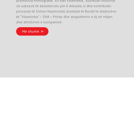
promovua monografia “60 vjet Vitaminka”, kushtuar historisë
së suksesit të ekzistencës për 6 dekada, si dhe kontributin
personal të Simon Naumoskit, kryetarit të Bordit të drejtorëve
të “Vitaminka” – SHA – Prilep dhe angazhimin e tij në rritjen
dhe zhvillimin e kompanisë.
Më shumë