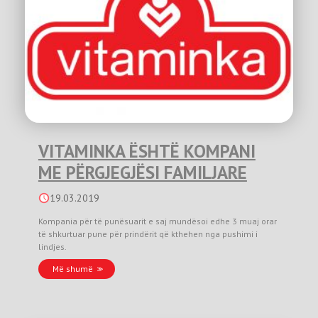
VITAMINKA ËSHTË KOMPANI
ME PËRGJEGJËSI FAMILJARE
19.03.2019
Kompania për të punësuarit e saj mundësoi edhe 3 muaj orar
të shkurtuar pune për prindërit që kthehen nga pushimi i
lindjes.
Më shumë