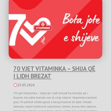
70 VJET VITAMINKA – SHIJA QË
I LIDH BREZAT
13.03.2026
70 vjet Vitaminka – shija që i lidh brezat Ka brende që i
blejmë. Ka edhe brende me të cilat rritemi. Vitaminka tashmë
prej 70 vjetësh është pjesë e kësaj historie të dytë. Shtatë
dekada, nëpër kohëra të ndryshme, shtete, breza dhe zakone,
Vitaminka mbeti e pranishme aty ku është më e rëndësishme