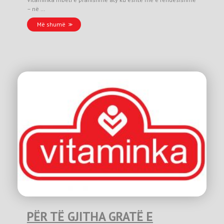
– në …
Më shumë
PËR TË GJITHA GRATË E