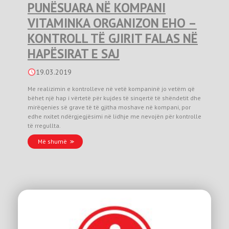
PUNËSUARA NË KOMPANI
VITAMINKA ORGANIZON EHO –
KONTROLL TË GJIRIT FALAS NË
HAPËSIRAT E SAJ
19.03.2019
Me realizimin e kontrolleve në vetë kompaninë jo vetëm që
bëhet një hap i vërtetë për kujdes të sinqertë të shëndetit dhe
mirëqenies së grave të të gjitha moshave në kompani, por
edhe nxitet ndërgjegjësimi në lidhje me nevojën për kontrolle
të rregullta.
Më shumë