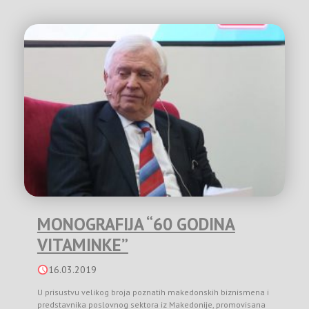
MONOGRAFIJA “60 GODINA
VITAMINKE”
16.03.2019
U prisustvu velikog broja poznatih makedonskih biznismena i
predstavnika poslovnog sektora iz Makedonije, promovisana