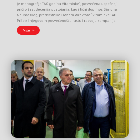
je monografija “60 godina Vitaminke”, posvećena uspešnoj
priči o šest decenija postojanja, kao i lični doprinos Simona
Naumoskog, predsednika Odbora direktora “Vitaminke” AD
Prilep i njegovom posvećenošću rastu i razvoju kompanije.
Više