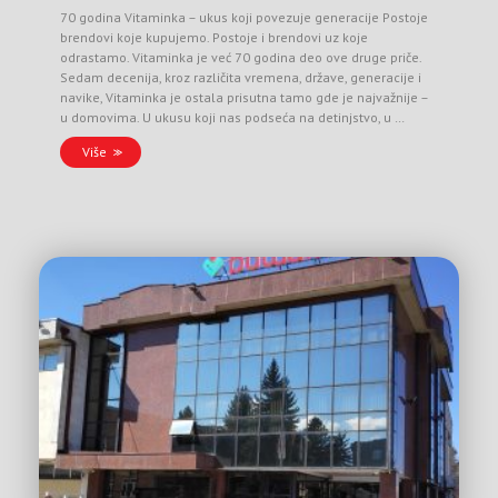
70 godina Vitaminka – ukus koji povezuje generacije Postoje
brendovi koje kupujemo. Postoje i brendovi uz koje
odrastamo. Vitaminka je već 70 godina deo ove druge priče.
Sedam decenija, kroz različita vremena, države, generacije i
navike, Vitaminka je ostala prisutna tamo gde je najvažnije –
u domovima. U ukusu koji nas podseća na detinjstvo, u …
Više