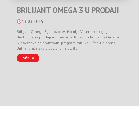
BRILIJANT OMEGA 3 U PRODAJI
13.03.2019
Brilijant Omega 3 je novo jestivo ulje Vitaminke koje je
dostupno na prodajnim mestima. Pojavom Brilijanta Omega
3, povećava se proizvodni program fabrike u Štipu, a brend
Brilijant jača svoju poziciju na tržištu.
Više