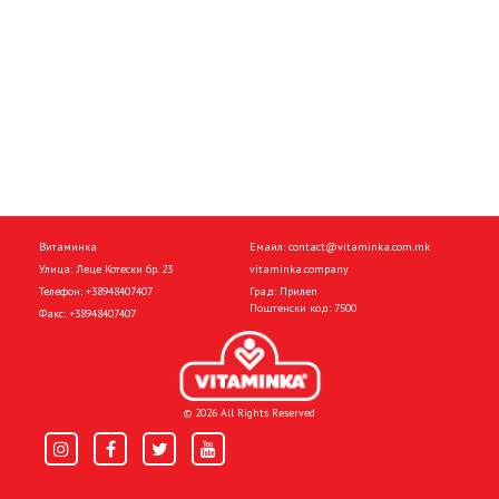
Витаминка
Емаил:
contact@vitaminka.com.mk
Улица: Леце Котески бр. 23
vitaminka.company
Телефон:
+38948407407
Град: Прилеп
Поштенски код: 7500
Факс:
+38948407407
© 2026 All Rights Reserved