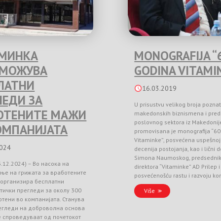
МИНКА
MONOGRAFIJA “
ЗМОЖУВА
GODINA VITAMI
ЛАТНИ
16.03.2019
ЛЕДИ ЗА
U prisustvu velikog broja poznat
ОТЕНИТЕ МАЖИ
makedonskih biznismena i pred
poslovnog sektora iz Makedonij
ОМПАНИЈАТА
promovisana je monografija “60
Vitaminke”, posvećena uspešnoj 
2024
decenija postojanja, kao i lični 
Simona Naumoskog, predsedni
3.12.2024) – Во насока на
direktora “Vitaminke” AD Prilep
ње на грижата за вработените
posvećenošću rastu i razvoju k
 организира бесплатни
тички прегледи за околу 300
Više
тени во компанијата. Станува
регледи на доброволна основа
е спроведуваат од почетокот