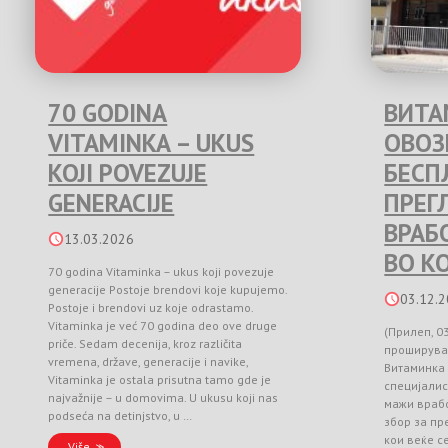
70 GODINA
ВИТА
VITAMINKA – UKUS
ОВО
KOJI POVEZUJE
БЕСП
GENERACIJE
ПРЕГ
ВРАБ
13.03.2026
ВО К
70 godina Vitaminka – ukus koji povezuje
generacije Postoje brendovi koje kupujemo.
03.12.
Postoje i brendovi uz koje odrastamo.
Vitaminka je već 70 godina deo ove druge
(Прилеп, 0
priče. Sedam decenija, kroz različita
проширува
vremena, države, generacije i navike,
Витаминка
Vitaminka je ostala prisutna tamo gde je
специјалис
najvažnije – u domovima. U ukusu koji nas
мажи врабо
podseća na detinjstvo, u …
збор за п
кои веќе с
Više