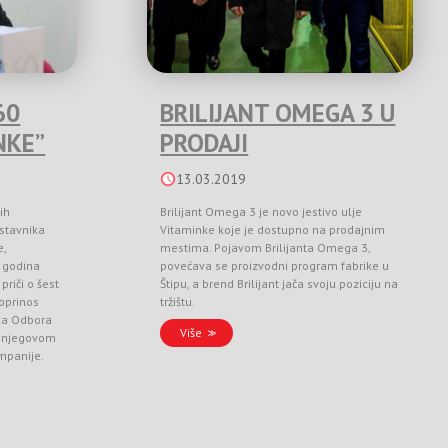
60
BRILIJANT OMEGA 3 U
NKE”
PRODAJI
13.03.2019
ih
Brilijant Omega 3 je novo jestivo ulje
stavnika
Vitaminke koje je dostupno na prodajnim
e,
mestima. Pojavom Brilijanta Omega 3,
 godina
povećava se proizvodni program fabrike u
priči o šest
Štipu, a brend Brilijant jača svoju poziciju na
doprinos
tržištu.
ka Odbora
Više
 i njegovom
ompanije.