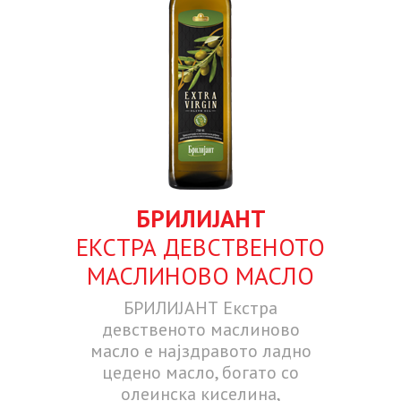
БРИЛИЈАНТ
ЕКСТРА ДЕВСТВEНОТО
МАСЛИНOВО МАСЛО
БРИЛИЈАНТ Екстра
девствeното маслинoво
масло е најздравото ладно
цедено масло, богато со
олеинска киселина,