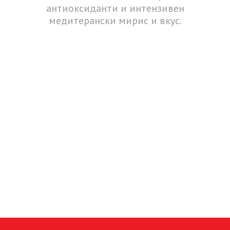
антиоксиданти и интензивен
медитерански мирис и вкус.