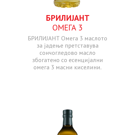
БРИЛИЈАНТ
ОМЕГА 3
БРИЛИЈАНТ Омега 3 маслото
за јадење претставува
сончогледово масло
збогатено со есенцијални
омега 3 масни киселини.