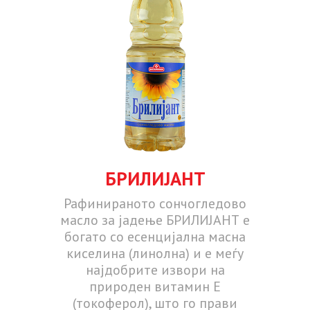
БРИЛИЈАНТ
Рафинираното сончогледово
масло за јадење БРИЛИЈАНТ е
богато со есенцијална масна
киселина (линолна) и е меѓу
најдобрите извори на
природен витамин Е
(токоферол), што го прави