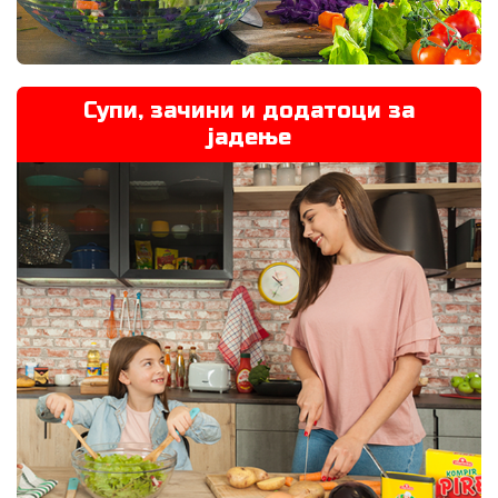
Супи, зачини и додатоци за
јадење