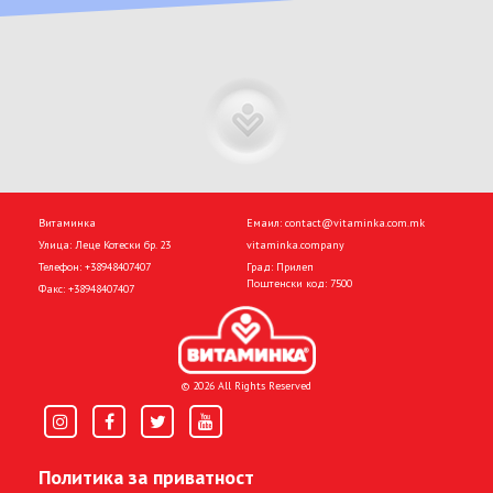
ПОВЕЌЕ
Витаминка
Емаил:
contact@vitaminka.com.mk
Улица: Леце Котески бр. 23
vitaminka.company
Телефон:
+38948407407
Град: Прилеп
Поштенски код: 7500
Факс:
+38948407407
© 2026 All Rights Reserved
Политика за приватност