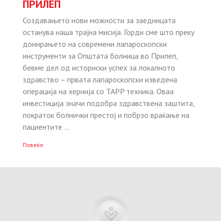
ПРИЛЕП
Создавањето нови можности за заедницата
останува наша трајна мисија. Горди сме што преку
донирањето на современи лапароскопски
инструменти за Општата болница во Прилеп,
бевме дел од историски успех за локалното
здравство – првата лапароскопски изведена
операција на хернија со TAPP техника. Оваа
инвестиција значи подобра здравствена заштита,
пократок болнички престој и побрзо враќање на
пациентите …
Повеќе