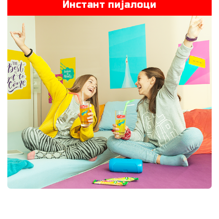
Инстант пијалоци