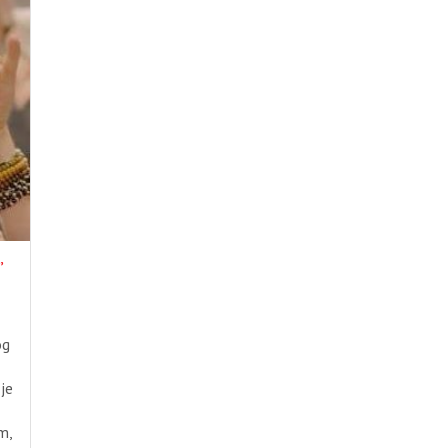
”
og
je
m,