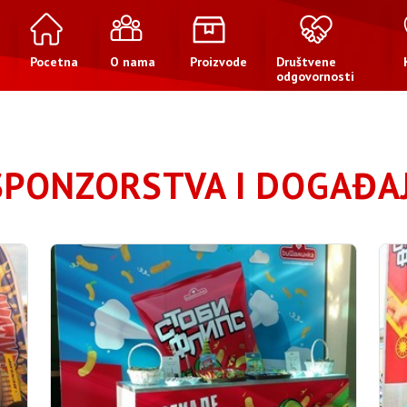
Pocetna
O nama
Proizvode
Društvene
odgovornosti
SPONZORSTVA I DOGAĐAJ