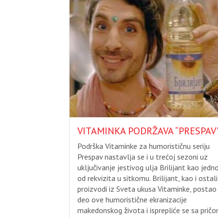
VITAMINKA PODRŽAVA “PRESPAV
Podrška Vitaminke za humorističnu seriju
Prespav nastavlja se i u trećoj sezoni uz
uključivanje jestivog ulja Brilijant kao jedn
od rekvizita u sitkomu. Brilijant, kao i ostali
proizvodi iz Sveta ukusa Vitaminke, postao 
deo ove humoristične ekranizacije
makedonskog života i isprepliće se sa pričo