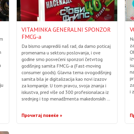
VITAMINKA GENERALNI SPONZOR
V
FMCG-a
om
Na
za
Da bismo unapredili naš rad, da damo poticaj
m
Oh
promenama u sektoru poslovanja, i ove
iz
godine smo posvećeni sponzori četvrtog
m
su
godišnjeg samita FMCG-a (Fast-moving
na
consumer goods). Glavna tema ovogodišnjeg
pr
samita bila je digitalizacija kao novi izazov
ju
z
za kompanije. U tom pravcu, svoja znanja i
i 
iskustva, pred više od 300 profesionalaca iz
srednjeg i top menadžmenta makedonskih …
Прочитај повеќе »
П