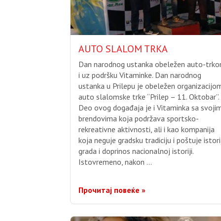
AUTO SLALOM TRKA
Dan narodnog ustanka obeležen auto-trk
i uz podršku Vitaminke. Dan narodnog
ustanka u Prilepu je obeležen organizacijo
auto slalomske trke “Prilep – 11. Oktobar”.
Deo ovog događaja je i Vitaminka sa svoji
brendovima koja podržava sportsko-
rekreativne aktivnosti, ali i kao kompanija
koja neguje gradsku tradiciju i poštuje istori
grada i doprinos nacionalnoj istoriji.
Istovremeno, nakon …
Прочитај повеќе »