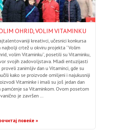
OLIM OHRID, VOLIM VITAMINKU
jtalentovaniji kreativci, učesnici konkursa
 najbolji crtež u okviru projekta “Volim
rid, volim Vitaminku”, posetili su Vitaminku,
vor svojih zadovoljstava. Mladi entuzijasti
 proveli zanimljiv dan u Vitaminci, gde su
učili kako se proizvode omiljeni i najukusniji
oizvodi Vitaminke i imali su još jedan dan
a pamćenje sa Vitaminkom. Ovom posetom
zvanično je završen …
рочитај повеќе »