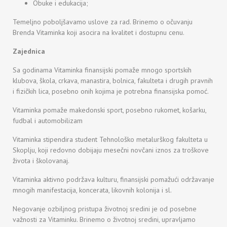
Obuke i edukacija;
Temeljno poboljšavamo uslove za rad. Brinemo o očuvanju
Brenda Vitaminka koji asocira na kvalitet i dostupnu cenu.
Zajednica
Sa godinama Vitaminka finansijski pomaže mnogo sportskih
klubova, škola, crkava, manastira, bolnica, fakulteta i drugih pravnih
i fizičkih lica, posebno onih kojima je potrebna finansijska pomoć.
Vitaminka pomaže makedonski sport, posebno rukomet, košarku,
fudbal i automobilizam
Vitaminka stipendira student Tehnološko metalurškog fakulteta u
Skoplju, koji redovno dobijaju mesečni novčani iznos za troškove
života i školovanaj.
Vitaminka aktivno podržava kulturu, finansijski pomažući održavanje
mnogih manifestacija, koncerata, likovnih kolonija i sl.
Negovanje ozbiljnog pristupa životnoj sredini je od posebne
važnosti za Vitaminku. Brinemo o životnoj sredini, upravljamo