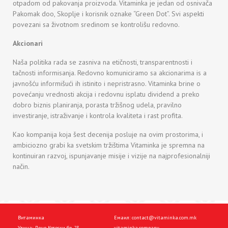
otpadom od pakovanja proizvoda. Vitaminka je jedan od osnivača
Pakomak doo, Skoplje i korisnik oznake “Green Dot”. Svi aspekti
povezani sa životnom sredinom se kontrolišu redovno.
Аkcionari
Naša politika rada se zasniva na etičnosti, transparentnosti i
tačnosti informisanja. Redovno komuniciramo sa akcionarima is a
javnošću informišući ih istinito i nepristrasno. Vitaminka brine o
povećanju vrednosti akcija i redovnu isplatu dividend a preko
dobro biznis planiranja, porasta tržišnog udela, pravilno
investiranje, istraživanje i kontrola kvaliteta i rast profita.
Kao kompanija koja šest decenija posluje na ovim prostorima, i
ambiciozno grabi ka svetskim tržištima Vitaminka je spremna na
kontinuiran razvoj, ispunjavanje misije i vizije na najprofesionalniji
način.
Витаминка
Емаил:
contact@vitaminka.com.mk
Улица: Леце Котески бр. 23
vitaminka.company