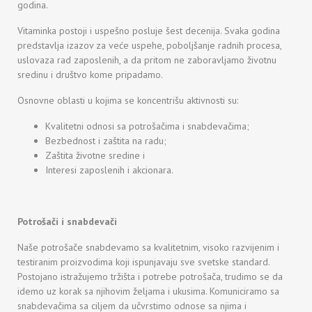
godina.
Vitaminka postoji i uspešno posluje šest decenija. Svaka godina
predstavlja izazov za veće uspehe, poboljšanje radnih procesa,
uslovaza rad zaposlenih, a da pritom ne zaboravljamo životnu
sredinu i društvo kome pripadamo.
Osnovne oblasti u kojima se koncentrišu aktivnosti su:
Кvalitetni odnosi sa potrošačima i snabdevačima;
Bezbednost i zaštita na radu;
Zaštita životne sredine i
Interesi zaposlenih i akcionara.
Potrošači i snabdevači
Naše potrošače snabdevamo sa kvalitetnim, visoko razvijenim i
testiranim proizvodima koji ispunjavaju sve svetske standard.
Postojano istražujemo tržišta i potrebe potrošača, trudimo se da
idemo uz korak sa njihovim željama i ukusima. Komuniciramo sa
snabdevačima sa ciljem da učvrstimo odnose sa njima i