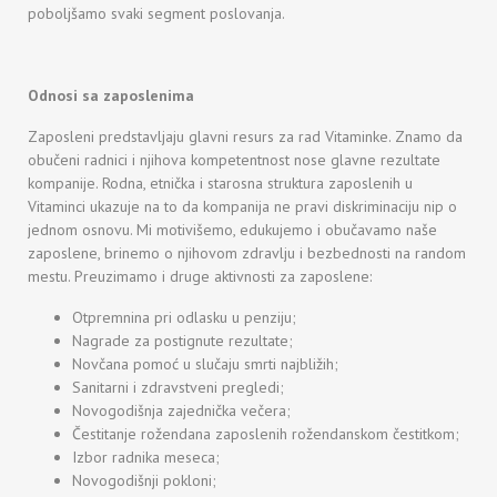
poboljšamo svaki segment poslovanja.
Оdnosi sa zaposlenima
Zaposleni predstavljaju glavni resurs za rad Vitaminke. Znamo da
obučeni radnici i njihova kompetentnost nose glavne rezultate
kompanije. Rodna, etnička i starosna struktura zaposlenih u
Vitaminci ukazuje na to da kompanija ne pravi diskriminaciju nip o
jednom osnovu. Mi motivišemo, edukujemo i obučavamo naše
zaposlene, brinemo o njihovom zdravlju i bezbednosti na random
mestu. Preuzimamo i druge aktivnosti za zaposlene:
Оtpremnina pri odlasku u penziju;
Nagrade za postignute rezultate;
Novčana pomoć u slučaju smrti najbližih;
Sanitarni i zdravstveni pregledi;
Novogodišnja zajednička večera;
Čestitanje rožendana zaposlenih rožendanskom čestitkom;
Izbor radnika meseca;
Novogodišnji pokloni;