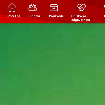
Pocetna
O nama
Proizvode
Društvene
odgovornosti