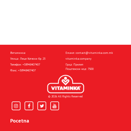
Витаминка
Емаил:
contact@vitaminka.com.mk
Улица: Леце Котески бр. 23
vitaminka.company
Телефон:
+38948407407
Град: Прилеп
Поштенски код: 7500
Факс:
+38948407407
© 2026 All Rights Reserved
Pocetna