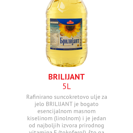
BRILIJANT
5L
Rafinirano suncokretovo ulje za
jelo BRILIJANT je bogato
esencijalnom masnom
kiselinom (linolnom) i je jedan
od najboljih izvora prirodnog
vitamina E (tokoferol), što ga