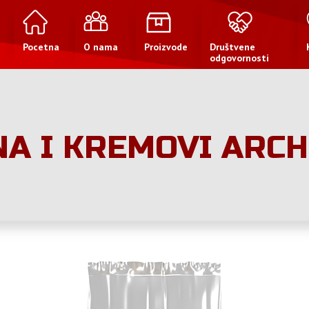
Pocetna
O nama
Proizvode
Društvene
odgovornosti
A I KREMOVI ARCH