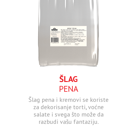
ŠLAG
PENA
Šlag pena i kremovi se koriste
za dekorisanje torti, voćne
salate i svega što može da
razbudi vašu fantaziju.