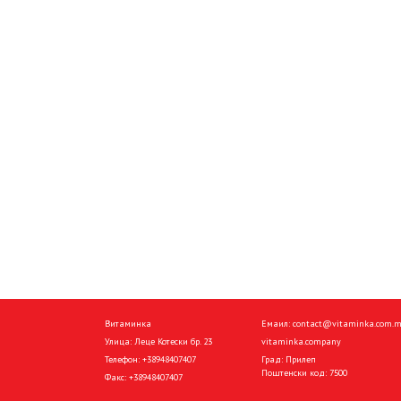
Витаминка
Емаил:
contact@vitaminka.com.
Улица: Леце Котески бр. 23
vitaminka.company
Телефон:
+38948407407
Град: Прилеп
Поштенски код: 7500
Факс:
+38948407407