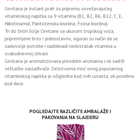
Cevitana je instant prah za pripremu osvežavajućeg
vitaminskog napitka sa 9 vitamina (B1, B2, B6, B12, C, E,
Nikotinamid, Pantotenska kiselina, Folna kiselina).
Tri do četiri šolje Cevitane sa ukusom tropskog voća,
pripremljene brzo i jednostavno, siguran su način da se
zadovolje potrebe i nadoknadi nedostatak vitamina u
svakodnevnoj ishrani.
Cevitana je aromatizovana prirodnim aromama i ne sadrži
veštačke zaslađivače. Delotvorna moć ovog popularnog
vitaminskog napitka je očigledna kod svih uzrasta, ali posebno
kod dece.
POGLEDAJTE RAZLIČITE AMBALAŽE I
PAKOVANJA NA SLAJDERU