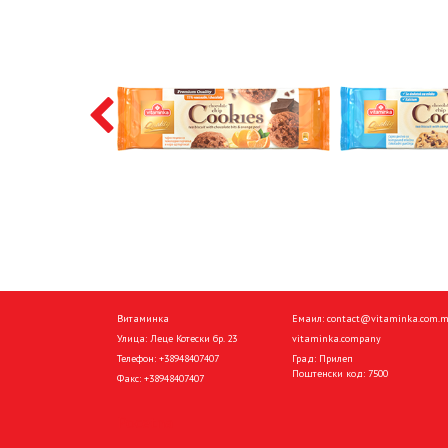
Витаминка
Емаил:
contact@vitaminka.com.
Улица: Леце Котески бр. 23
vitaminka.company
Телефон:
+38948407407
Град: Прилеп
Поштенски код: 7500
Факс:
+38948407407
Pocetna