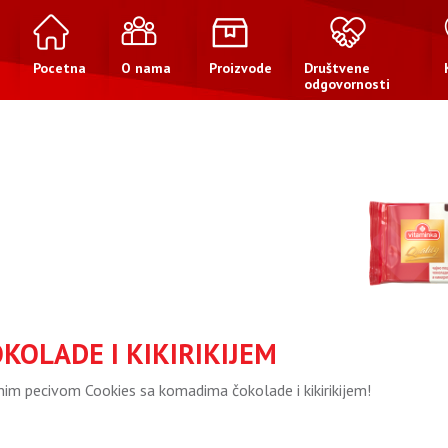
Pocetna
O nama
Proizvode
Društvene
odgovornosti
KOLADE I KIKIRIKIJEM
im pecivom Cookies sa komadima čokolade i kikirikijem!