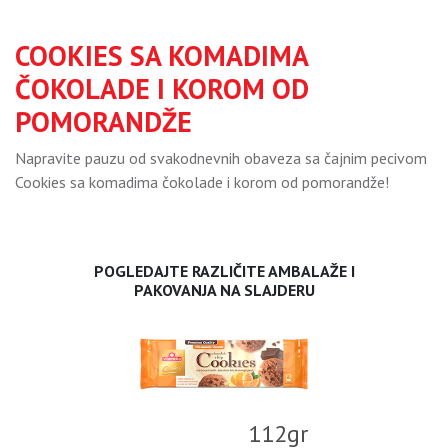
COOKIES SA KOMADIMA
ČOKOLADE I KOROM OD
POMORANDŽE
Napravite pauzu od svakodnevnih obaveza sa čajnim pecivom
Cookies sa komadima čokolade i korom od pomorandže!
POGLEDAJTE RAZLIČITE AMBALAŽE I
PAKOVANJA NA SLAJDERU
112gr