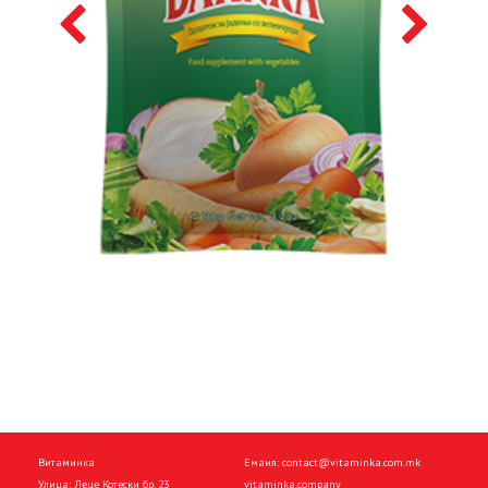
Витаминка
Емаил:
contact@vitaminka.com.mk
Улица: Леце Котески бр. 23
vitaminka.company