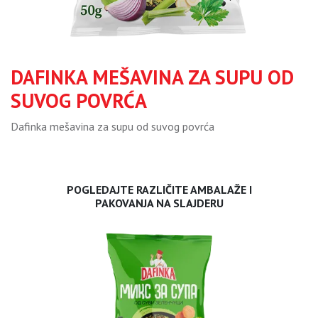
DAFINKA MEŠAVINA ZA SUPU OD
SUVOG POVRĆA
Dafinka mešavina za supu od suvog povrća
POGLEDAJTE RAZLIČITE AMBALAŽE I
PAKOVANJA NA SLAJDERU