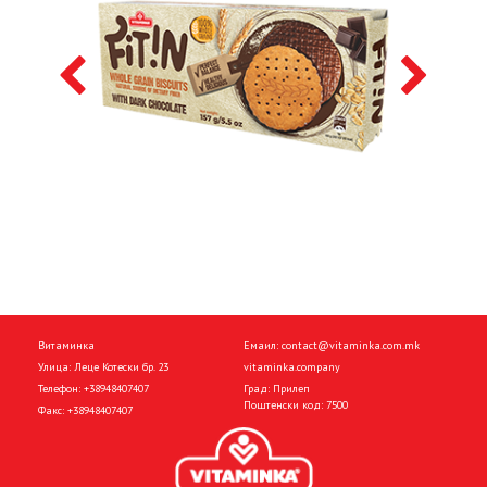
Витаминка
Емаил:
contact@vitaminka.com.mk
Улица: Леце Котески бр. 23
vitaminka.company
Телефон:
+38948407407
Град: Прилеп
Поштенски код: 7500
Факс:
+38948407407