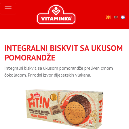
INTEGRALNI BISKVIT SA UKUSOM
POMORANDŽE
Integralni biskvit sa ukusom pomorandže preliven crnom
čokoladom. Prirodni izvor dijetetskih vlakana.