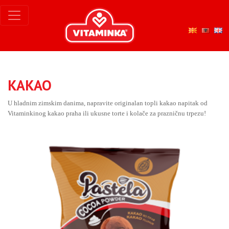
KAKAO
U hladnim zimskim danima, napravite originalan topli kakao napitak od
Vitaminkinog kakao praha ili ukusne torte i kolače za prazničnu trpezu!