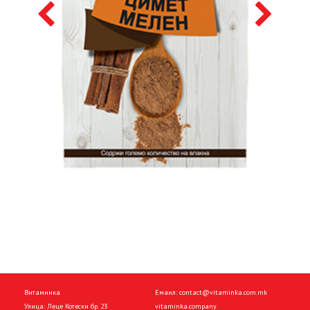
Витаминка
Емаил:
contact@vitaminka.com.mk
Улица: Леце Котески бр. 23
vitaminka.company