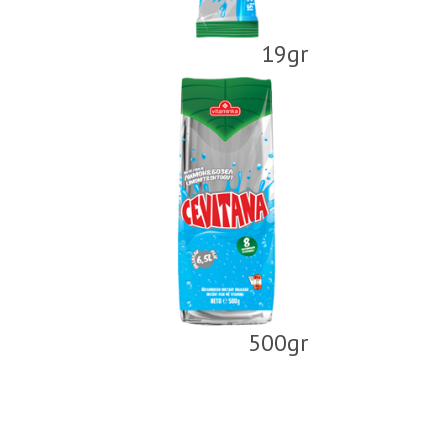
19gr
500gr