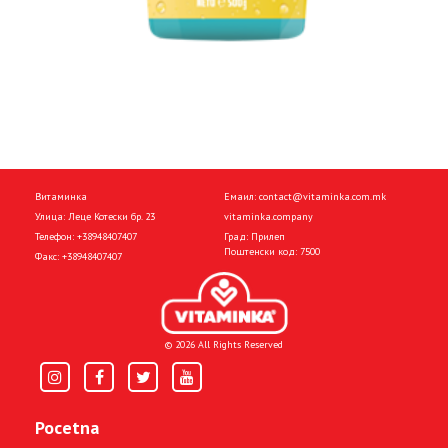
Витаминка
Емаил:
contact@vitaminka.com.mk
Улица: Леце Котески бр. 23
vitaminka.company
Телефон:
+38948407407
Град: Прилеп
Поштенски код: 7500
Факс:
+38948407407
© 2026 All Rights Reserved
Pocetna