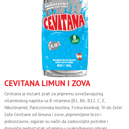
CEVITANA LIMUN I ZOVA
Cevitana je instant prah za pripremu osvežavajućeg
vitaminskog napitka sa 8 vitamina (B1, B6, B12, C, E,
Nikotinamid, Pantotenska kiselina, Folna kiselina). Tri do četiri
čaše Cevitane od limuna i zove, pripremljene brzo i
jednostavno, siguran su način da zadovoljite potrebe i
dopunite nedostatak vitamina u svakodnevnoj ishrani.