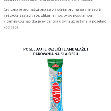
Cevitana je aromatizirana sa prirodnim aromama i ne sadrži
veštačke zaslađivače. Efikasna moć ovog popularnog
vitaminskog napitka je evidentna u svim uzrastima, a posebno
kod dece.
POGLEDAJTE RAZLIČITE AMBALAŽE I
PAKOVANJA NA SLAJDERU