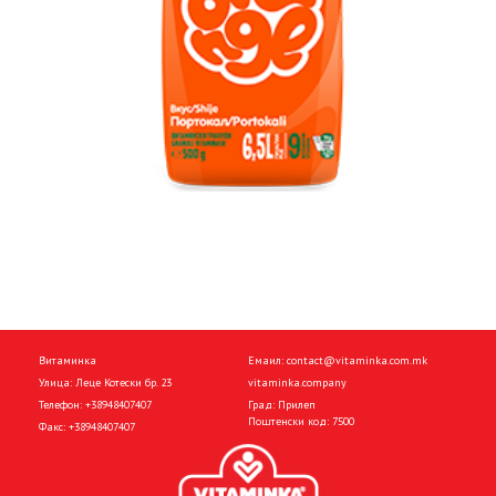
Витаминка
Емаил:
contact@vitaminka.com.mk
Улица: Леце Котески бр. 23
vitaminka.company
Телефон:
+38948407407
Град: Прилеп
Поштенски код: 7500
Факс:
+38948407407