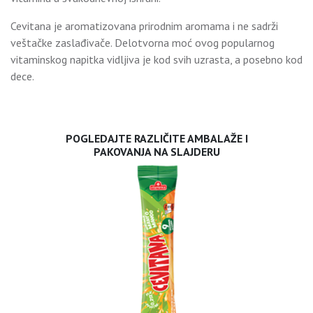
Cevitana je aromatizovana prirodnim aromama i ne sadrži
veštačke zaslađivače. Delotvorna moć ovog popularnog
vitaminskog napitka vidljiva je kod svih uzrasta, a posebno kod
dece.
POGLEDAJTE RAZLIČITE AMBALAŽE I
PAKOVANJA NA SLAJDERU