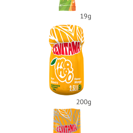
19g
200g