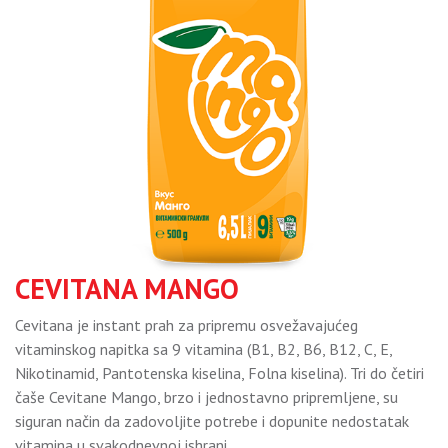
CEVITANA MANGO
Cevitana je instant prah za pripremu osvežavajućeg
vitaminskog napitka sa 9 vitamina (B1, B2, B6, B12, C, E,
Nikotinamid, Pantotenska kiselina, Folna kiselina). Tri do četiri
čaše Cevitane Mango, brzo i jednostavno pripremljene, su
siguran način da zadovoljite potrebe i dopunite nedostatak
vitamina u svakodnevnoj ishrani.