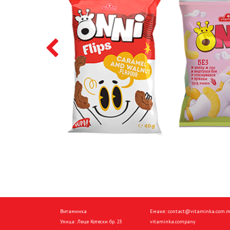
Витаминка
Емаил:
contact@vitaminka.com.
Улица: Леце Котески бр. 23
vitaminka.company