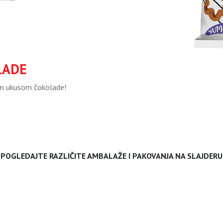
LADE
nim ukusom čokolade!
POGLEDAJTE RAZLIČITE AMBALAŽE I PAKOVANJA NA SLAJDERU