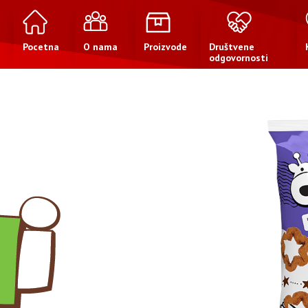
Pocetna
O nama
Proizvode
Društvene
odgovornosti