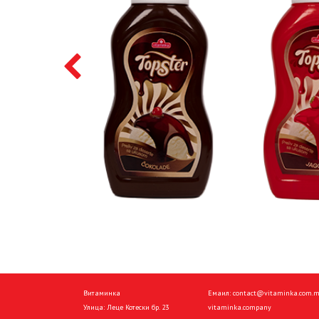
Витаминка
Емаил:
contact@vitaminka.com.
Улица: Леце Котески бр. 23
vitaminka.company