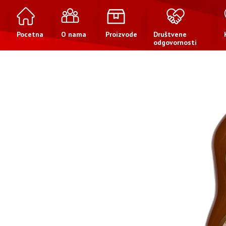
Pocetna
O nama
Proizvode
Društvene
odgovornosti