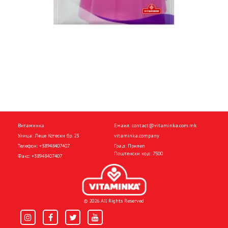
Витаминка
Емаил:
contact@vitaminka.com.mk
Улица: Леце Котески бр. 23
vitaminka.company
Телефон:
+38948407407
Град: Прилеп
Поштенски код: 7500
Факс:
+38948407407
© 2026 All Rights Reserved