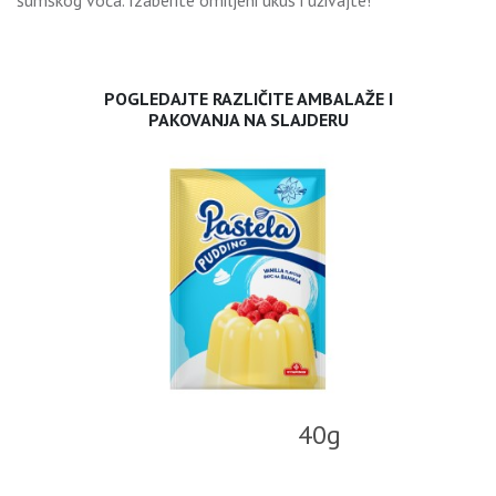
šumskog voća. Izaberite omiljeni ukus i uživajte!
POGLEDAJTE RAZLIČITE AMBALAŽE I
PAKOVANJA NA SLAJDERU
40g