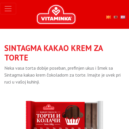
SINTAGMA KAKАO KREM ZA
TORTE
Neka vasa torta dobije poseban, prefinjen ukus i šmek sa
Sintagma kakao krem čokoladom za torte. Imajte je uvek pri
ruci u vašoj kuhinji.