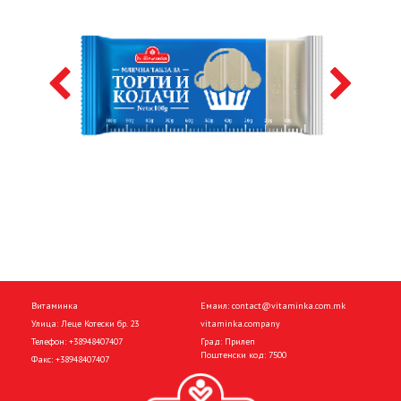
Витаминка
Емаил:
contact@vitaminka.com.mk
Улица: Леце Котески бр. 23
vitaminka.company
Телефон:
+38948407407
Град: Прилеп
Поштенски код: 7500
Факс:
+38948407407