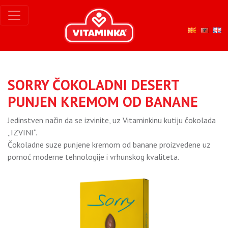
SORRY ČOKOLADNI DESERT
PUNJEN KREMOM OD BANANE
Jedinstven način da se izvinite, uz Vitaminkinu kutiju čokolada
„IZVINI“.
Čokoladne suze punjene kremom od banane proizvedene uz
pomoć moderne tehnologije i vrhunskog kvaliteta.