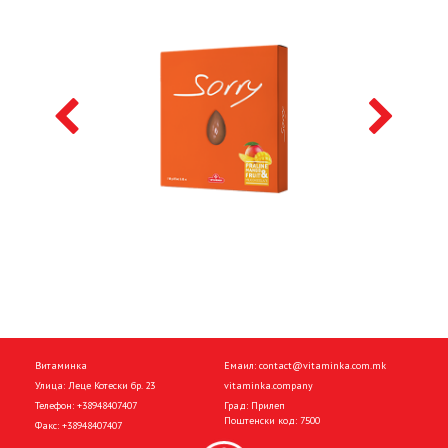
Витаминка
Емаил:
contact@vitaminka.com.mk
Улица: Леце Котески бр. 23
vitaminka.company
Телефон:
+38948407407
Град: Прилеп
Поштенски код: 7500
Факс:
+38948407407