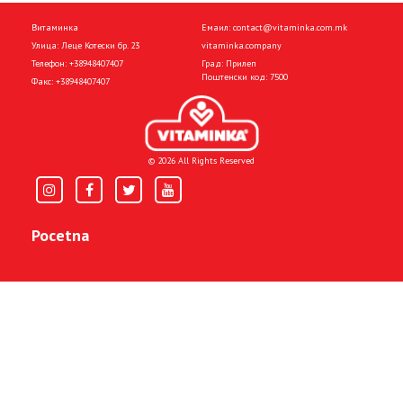
Витаминка
Емаил:
contact@vitaminka.com.mk
Улица: Леце Котески бр. 23
vitaminka.company
Телефон:
+38948407407
Град: Прилеп
Поштенски код: 7500
Факс:
+38948407407
© 2026 All Rights Reserved
Pocetna