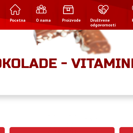
Pocetna
O nama
Proizvode
Društvene
odgovornosti
OKOLADE - VITAMIN