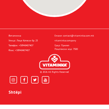
Витаминка
Емаил:
contact@vitaminka.com.mk
Улица: Леце Котески бр. 23
vitaminka.company
Телефон:
+38948407407
Град: Прилеп
Поштенски код: 7500
Факс:
+38948407407
© 2026 All Rights Reserved
Shtëpi