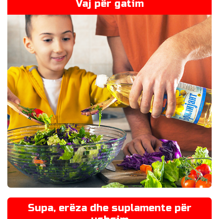
Vaj për gatim
Supa, erëza dhe suplamente për