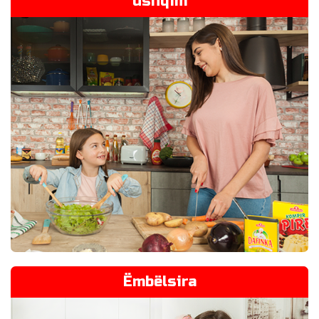
ushqim
Ëmbëlsira