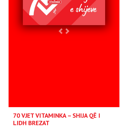
Previous
Next
70 VJET VITAMINKA – SHIJA QË I
LIDH BREZAT