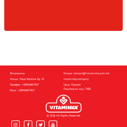
Витаминка
Емаил:
contact@vitaminka.com.mk
Улица: Леце Котески бр. 23
vitaminka.company
Телефон:
+38948407407
Град: Прилеп
Поштенски код: 7500
Факс:
+38948407407
© 2026 All Rights Reserved