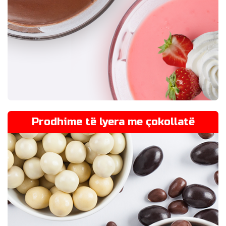
Prodhime të lyera me çokollatë