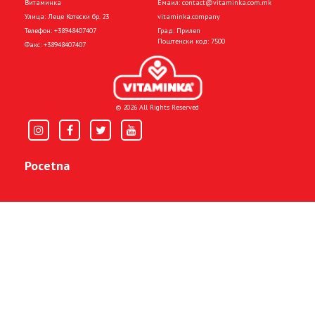
Витаминка
Емаил:
contact@vitaminka.com.mk
Улица: Леце Котески бр. 23
vitaminka.company
Телефон:
+38948407407
Град: Прилеп
Поштенски код: 7500
Факс:
+38948407407
© 2026 All Rights Reserved
Pocetna