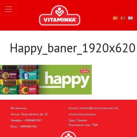
Happy_baner_1920x620
Витаминка
Емаил:
contact@vitaminka.com.mk
Улица: Леце Котески бр. 23
vitaminka.company
Телефон:
+38948407407
Град: Прилеп
Поштенски код: 7500
Факс:
+38948407407