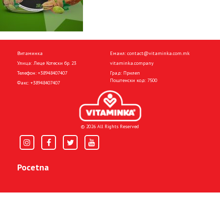
Витаминка
Емаил:
contact@vitaminka.com.mk
Улица: Леце Котески бр. 23
vitaminka.company
Телефон:
+38948407407
Град: Прилеп
Поштенски код: 7500
Факс:
+38948407407
© 2026 All Rights Reserved
Pocetna