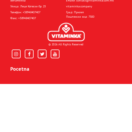
Витаминка
Емаил:
contact@vitaminka.com.mk
Улица: Леце Котески бр. 23
vitaminka.company
Телефон:
+38948407407
Град: Прилеп
Поштенски код: 7500
Факс:
+38948407407
© 2026 All Rights Reserved
Pocetna