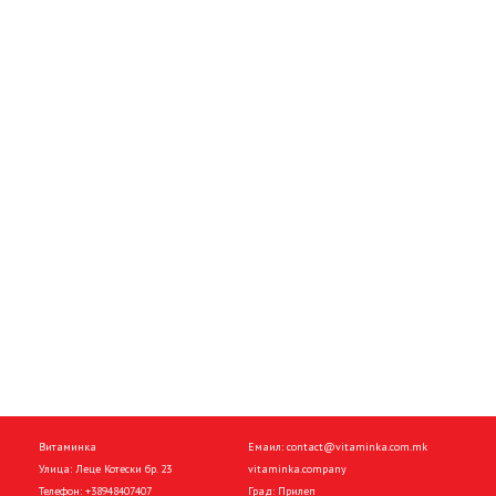
Витаминка
Емаил:
contact@vitaminka.com.mk
Улица: Леце Котески бр. 23
vitaminka.company
Телефон:
+38948407407
Град: Прилеп