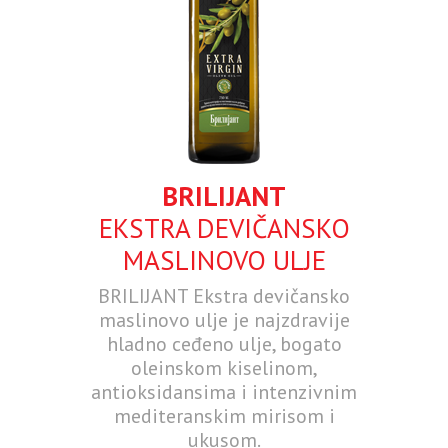
BRILIJANT
EKSTRA DEVIČANSKO
MASLINOVO ULJE
BRILIJANT Ekstra devičansko
maslinovo ulje je najzdravije
hladno ceđeno ulje, bogato
oleinskom kiselinom,
antioksidansima i intenzivnim
mediteranskim mirisom i
ukusom.