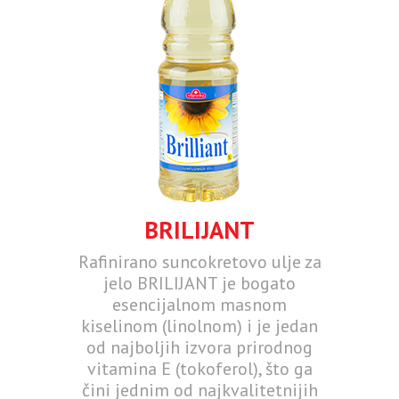
BRILIJANT
Rafinirano suncokretovo ulje za
jelo BRILIJANT je bogato
esencijalnom masnom
kiselinom (linolnom) i je jedan
od najboljih izvora prirodnog
vitamina E (tokoferol), što ga
čini jednim od najkvalitetnijih