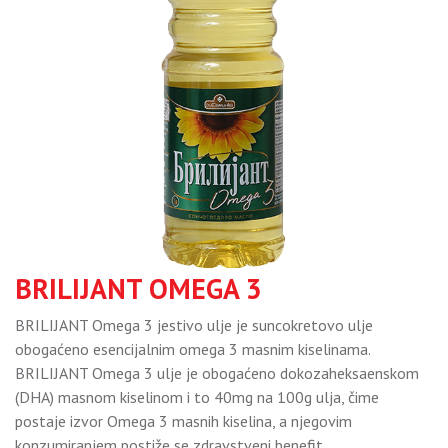
BRILIJANT OMEGA 3
BRILIJANT Omega 3 jestivo ulje je suncokretovo ulje
obogaćeno esencijalnim omega 3 masnim kiselinama.
BRILIJANT Omega 3 ulje je obogaćeno dokozaheksaenskom
(DHA) masnom kiselinom i to 40mg na 100g ulja, čime
postaje izvor Omega 3 masnih kiselina, a njegovim
konzumiranjem postiže se zdravstveni benefit.