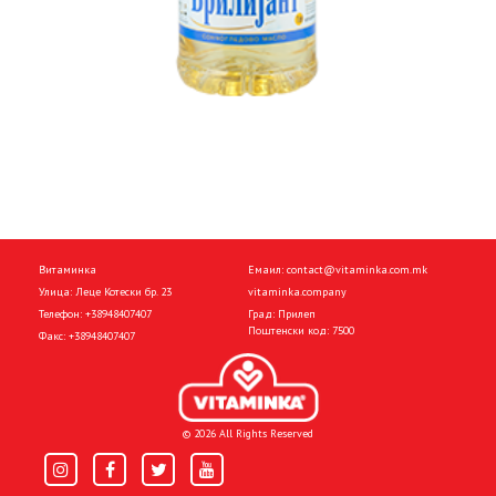
Витаминка
Емаил:
contact@vitaminka.com.mk
Улица: Леце Котески бр. 23
vitaminka.company
Телефон:
+38948407407
Град: Прилеп
Поштенски код: 7500
Факс:
+38948407407
© 2026 All Rights Reserved