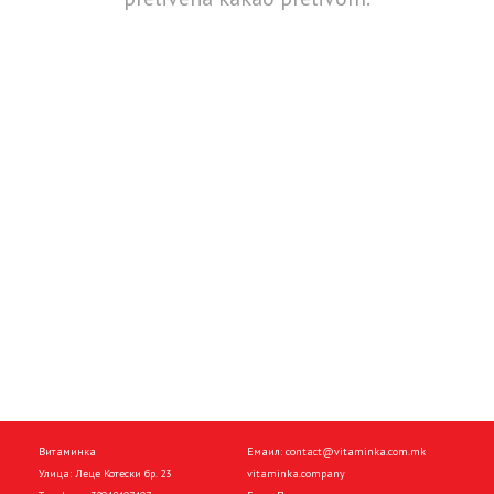
Витаминка
Емаил:
contact@vitaminka.com.mk
Улица: Леце Котески бр. 23
vitaminka.company