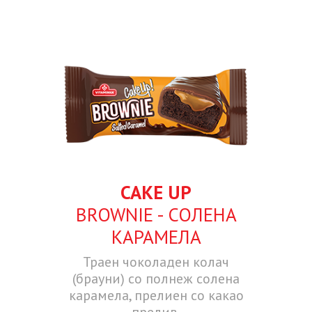
CAKE UP
BROWNIE - СОЛЕНА
КАРАМЕЛА
Траен чоколаден колач
(брауни) со полнеж солена
карамела, прелиен со какао
прелив.