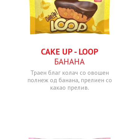
CAKE UP - LOOP
БАНАНА
Траен благ колач со овошен
полнеж од банана, прелиен со
какао прелив.