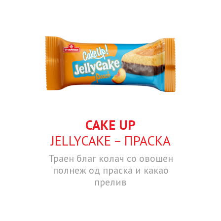
CAKE UP
JELLYCAKE – ПРАСКА
Траен благ колач со овошен
полнеж од праска и какао
прелив