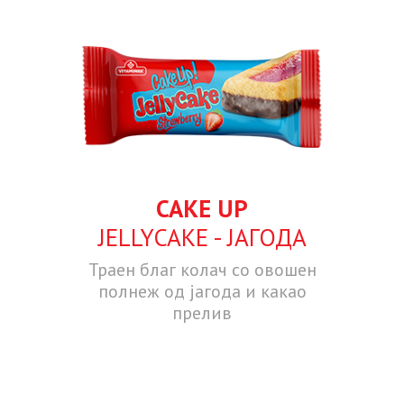
CAKE UP
JELLYCAKE - ЈАГОДА
Траен благ колач со овошен
полнеж од јагода и какао
прелив