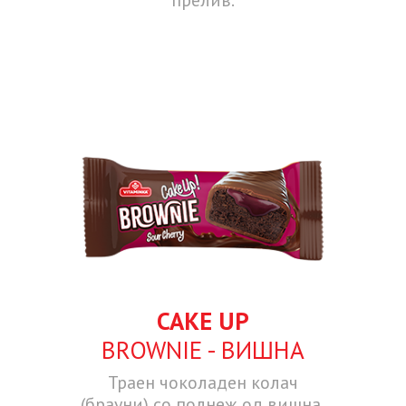
CAKE UP
BROWNIE - ВИШНА
Траен чоколаден колач
(брауни) со полнеж од вишна,