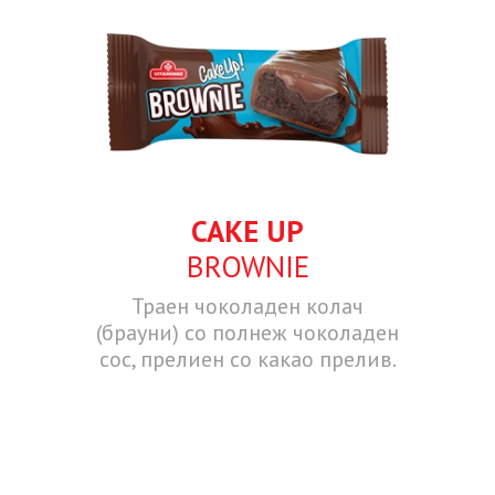
CAKE UP
BROWNIE
Траен чоколаден колач
(брауни) со полнеж чоколаден
сос, прелиен со какао прелив.