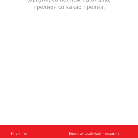
прелиен со какао прелив.
Витаминка
Емаил:
contact@vitaminka.com.mk