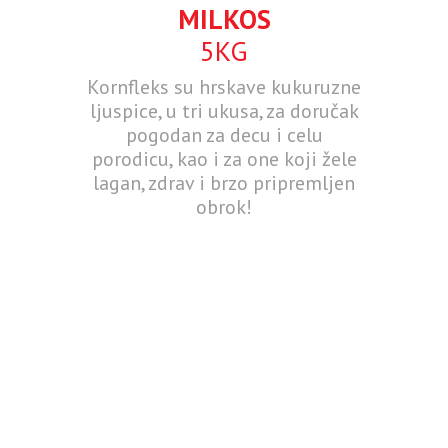
MILKOS
5KG
Kornfleks su hrskave kukuruzne
ljuspice, u tri ukusa, za doručak
pogodan za decu i celu
porodicu, kao i za one koji žele
lagan, zdrav i brzo pripremljen
obrok!