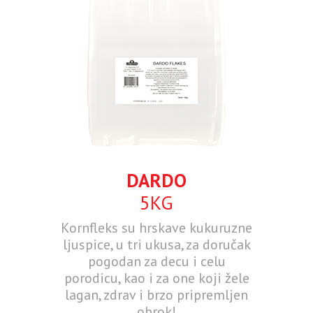
DARDO
5KG
Kornfleks su hrskave kukuruzne
ljuspice, u tri ukusa, za doručak
pogodan za decu i celu
porodicu, kao i za one koji žele
lagan, zdrav i brzo pripremljen
obrok!