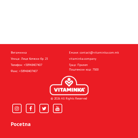
Витаминка
Емаил:
contact@vitaminka.com.mk
Улица: Леце Котески бр. 23
vitaminka.company
Телефон:
+38948407407
Град: Прилеп
Поштенски код: 7500
Факс:
+38948407407
© 2026 All Rights Reserved
Pocetna