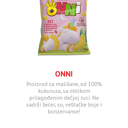
ONNI
Proizvod za mališane, od 100%
kukuruza, sa oblikom
prilagođenim dečjoj ruci. Ne
sadrži šećer, so, veštačke boje i
konzervanse!