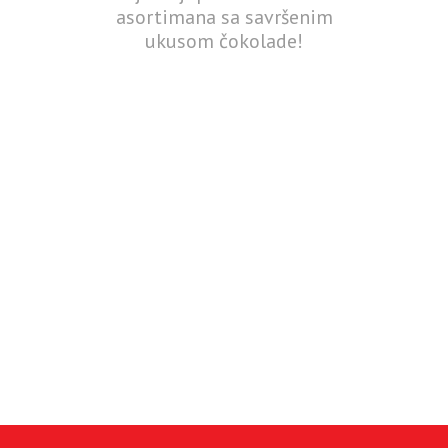
asortimana sa savršenim
ukusom čokolade!