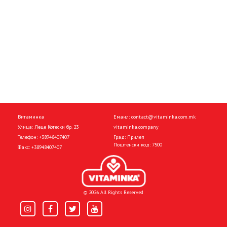
Витаминка
Емаил:
contact@vitaminka.com.mk
Улица: Леце Котески бр. 23
vitaminka.company
Телефон:
+38948407407
Град: Прилеп
Поштенски код: 7500
Факс:
+38948407407
© 2026 All Rights Reserved