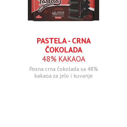
PASTELA - CRNA
ČOKOLADA
48% KAKAOA
Posna crna čokolada sa 48%
kakaoa za jelo i kuvanje