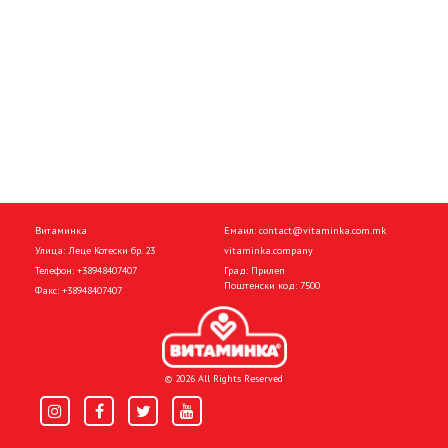
Витаминка
Емаил:
contact@vitaminka.com.mk
Улица: Леце Котески бр. 23
vitaminka.company
Телефон:
+38948407407
Град: Прилеп
Поштенски код: 7500
Факс:
+38948407407
© 2026 All Rights Reserved