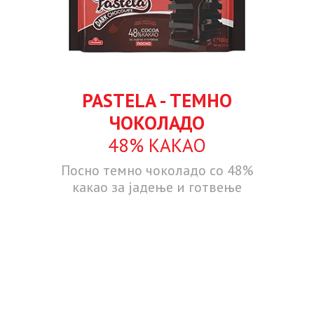
PASTELA - ТЕМНО
ЧОКОЛАДО
48% КАКАО
Посно темно чоколадо со 48%
какао за јадење и готвење