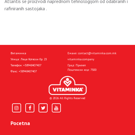
Atlantis se proizvodi naprednom tehnologijom od odabranih i
rafiniranih sastojaka .
Витаминка
Емаил:
contact@vitaminka.com.mk
Улица: Леце Котески бр. 23
vitaminka.company
Телефон:
+38948407407
Град: Прилеп
Поштенски код: 7500
Факс:
+38948407407
© 2026 All Rights Reserved
Pocetna