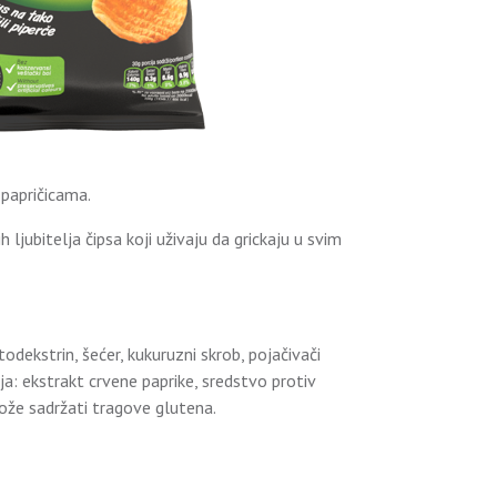
 papričicama.
ljubitelja čipsa koji uživaju da grickaju u svim
dekstrin, šećer, kukuruzni skrob, pojačivači
oja: ekstrakt crvene paprike, sredstvo protiv
 Može sadržati tragove glutena.