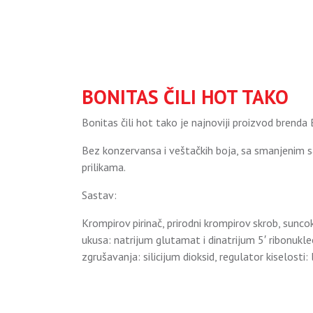
BONITAS ČILI HOT TAKO
Bonitas čili hot tako je najnoviji proizvod brenda
Bez konzervansa i veštačkih boja, sa smanjenim sad
prilikama.
Sastav:
Krompirov pirinač, prirodni krompirov skrob, suncok
ukusa: natrijum glutamat i dinatrijum 5′ ribonukleot
zgrušavanja: silicijum dioksid, regulator kiselosti