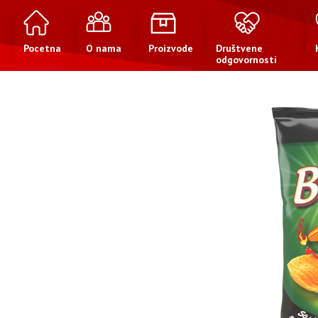
Pocetna
O nama
Proizvode
Društvene
odgovornosti