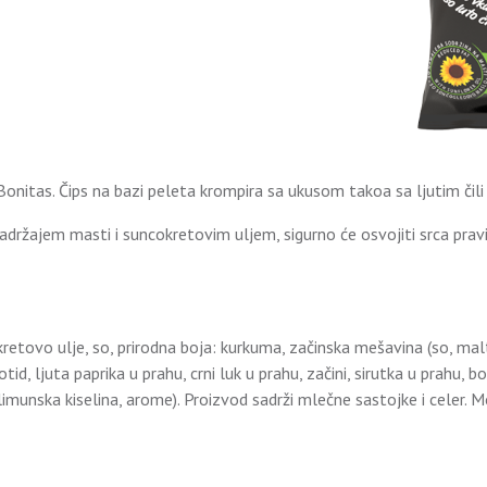
 Bonitas. Čips na bazi peleta krompira sa ukusom takoa sa ljutim čili
ržajem masti i suncokretovim uljem, sigurno će osvojiti srca pravih 
retovo ulje, so, prirodna boja: kurkuma, začinska mešavina (so, malto
id, ljuta paprika u prahu, crni luk u prahu, začini, sirutka u prahu, b
: limunska kiselina, arome). Proizvod sadrži mlečne sastojke i celer.