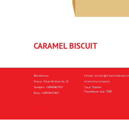
CARAMEL BISCUIT
Витаминка
Емаил:
contact@vitaminka.com.
Улица: Леце Котески бр. 23
vitaminka.company
Телефон:
+38948407407
Град: Прилеп
Поштенски код: 7500
Факс:
+38948407407
Pocetna