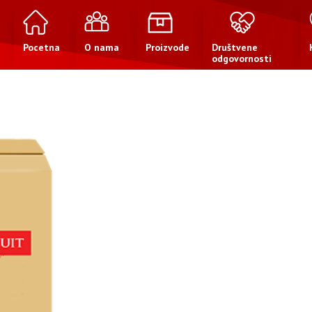
Pocetna
O nama
Proizvode
Društvene
odgovornosti