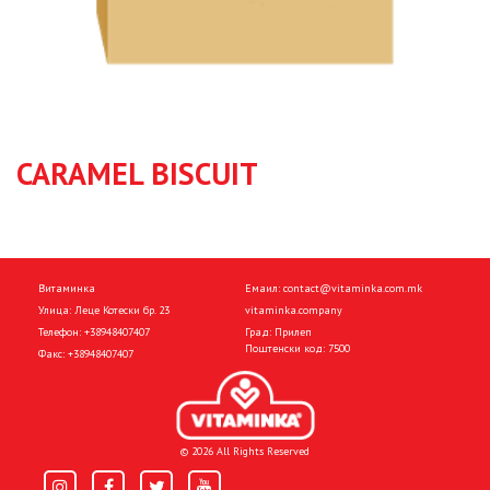
CARAMEL BISCUIT
Витаминка
Емаил:
contact@vitaminka.com.mk
Улица: Леце Котески бр. 23
vitaminka.company
Телефон:
+38948407407
Град: Прилеп
Поштенски код: 7500
Факс:
+38948407407
© 2026 All Rights Reserved