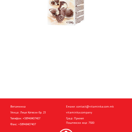
Витаминка
Емаил:
contact@vitaminka.com.mk
Улица: Леце Котески бр. 23
vitaminka.company
Телефон:
+38948407407
Град: Прилеп
Поштенски код: 7500
Факс:
+38948407407