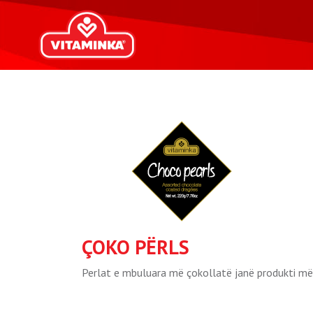
ÇOKO PËRLS
Perlat e mbuluara më çokollatë janë produkti më i