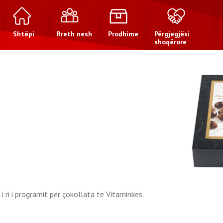
Shtëpi
Rreth nesh
Prodhime
Përgjegjësi
shoqërore
 ri i programit për çokollata të Vitaminkës.