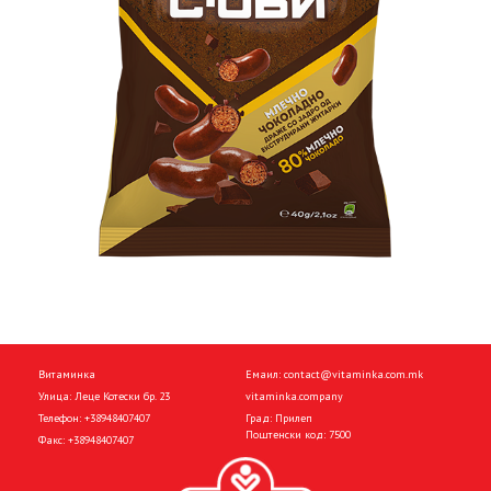
Витаминка
Емаил:
contact@vitaminka.com.mk
Улица: Леце Котески бр. 23
vitaminka.company
Телефон:
+38948407407
Град: Прилеп
Поштенски код: 7500
Факс:
+38948407407