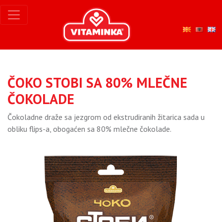
ČOKO STOBI SA 80% MLEČNE
ČOKOLADE
Čokoladne draže sa jezgrom od ekstrudiranih žitarica sada u
obliku flips-a, obogaćen sa 80% mlečne čokolade.