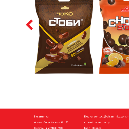
Витаминка
Емаил:
contact@vitaminka.com.
Улица: Леце Котески бр. 23
vitaminka.company
Телефон:
+38948407407
Град: Прилеп