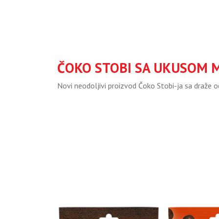
ČOKO STOBI SA UKUSOM 
Novi neodoljivi proizvod Čoko Stobi-ja sa draže o