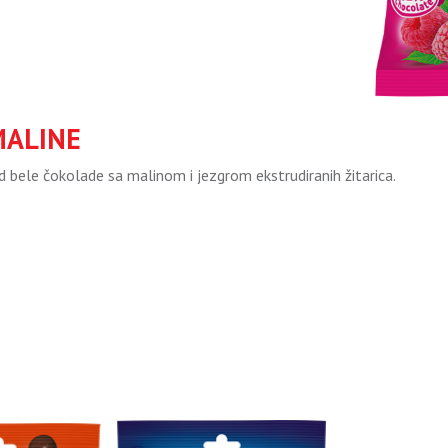
MALINE
d bele čokolade sa malinom i jezgrom ekstrudiranih žitarica.