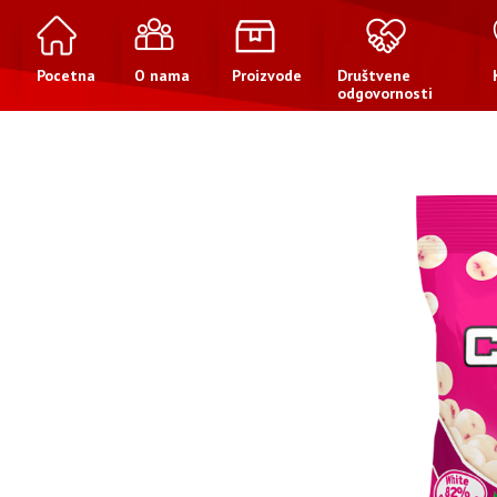
Pocetna
O nama
Proizvode
Društvene
odgovornosti